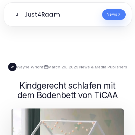
Just4Raam
J
News
Wayne Wright
·
March 29, 2025
·
News & Media Publishers
W
Kindgerecht schlafen mit
dem Bodenbett von TiCAA