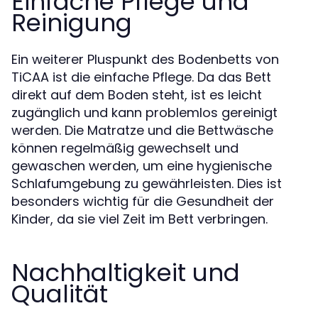
Einfache Pflege und
Reinigung
Ein weiterer Pluspunkt des Bodenbetts von
TiCAA ist die einfache Pflege. Da das Bett
direkt auf dem Boden steht, ist es leicht
zugänglich und kann problemlos gereinigt
werden. Die Matratze und die Bettwäsche
können regelmäßig gewechselt und
gewaschen werden, um eine hygienische
Schlafumgebung zu gewährleisten. Dies ist
besonders wichtig für die Gesundheit der
Kinder, da sie viel Zeit im Bett verbringen.
Nachhaltigkeit und
Qualität