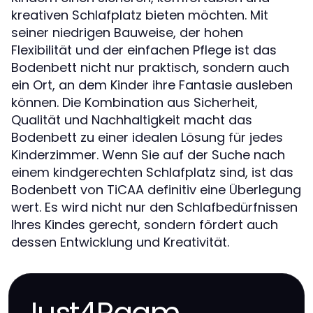
kreativen Schlafplatz bieten möchten. Mit
seiner niedrigen Bauweise, der hohen
Flexibilität und der einfachen Pflege ist das
Bodenbett nicht nur praktisch, sondern auch
ein Ort, an dem Kinder ihre Fantasie ausleben
können. Die Kombination aus Sicherheit,
Qualität und Nachhaltigkeit macht das
Bodenbett zu einer idealen Lösung für jedes
Kinderzimmer. Wenn Sie auf der Suche nach
einem kindgerechten Schlafplatz sind, ist das
Bodenbett von TiCAA definitiv eine Überlegung
wert. Es wird nicht nur den Schlafbedürfnissen
Ihres Kindes gerecht, sondern fördert auch
dessen Entwicklung und Kreativität.