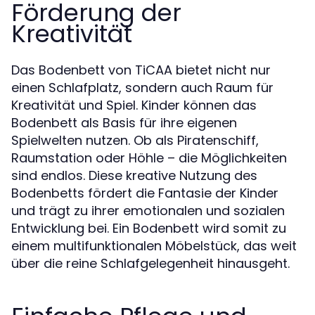
Förderung der
Kreativität
Das Bodenbett von TiCAA bietet nicht nur
einen Schlafplatz, sondern auch Raum für
Kreativität und Spiel. Kinder können das
Bodenbett als Basis für ihre eigenen
Spielwelten nutzen. Ob als Piratenschiff,
Raumstation oder Höhle – die Möglichkeiten
sind endlos. Diese kreative Nutzung des
Bodenbetts fördert die Fantasie der Kinder
und trägt zu ihrer emotionalen und sozialen
Entwicklung bei. Ein Bodenbett wird somit zu
einem multifunktionalen Möbelstück, das weit
über die reine Schlafgelegenheit hinausgeht.