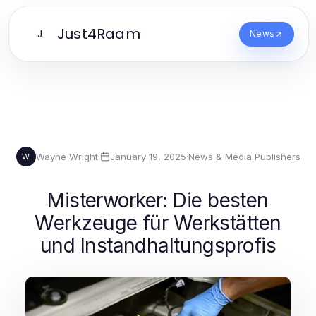
Just4Raam
J
News
Wayne Wright
·
January 19, 2025
·
News & Media Publishers
W
Misterworker: Die besten
Werkzeuge für Werkstätten
und Instandhaltungsprofis