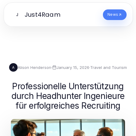
Just4Raam
J
News
Alison Henderson
·
January 15, 2026
·
Travel and Tourism
A
Professionelle Unterstützung
durch Headhunter Ingenieure
für erfolgreiches Recruiting