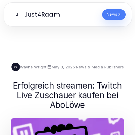
Just4Raam
J
News
Wayne Wright
·
May 3, 2025
·
News & Media Publishers
W
Erfolgreich streamen: Twitch
Live Zuschauer kaufen bei
AboLöwe