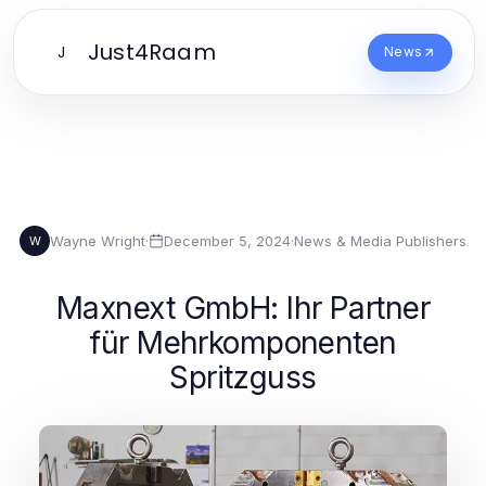
Just4Raam
J
News
Wayne Wright
·
December 5, 2024
·
News & Media Publishers
W
Maxnext GmbH: Ihr Partner
für Mehrkomponenten
Spritzguss